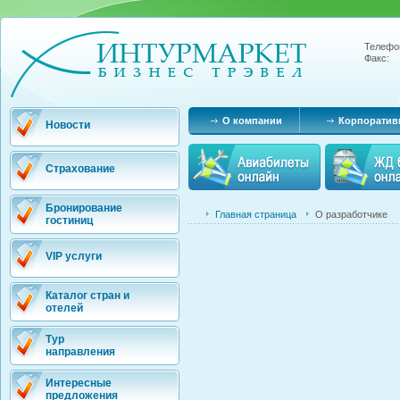
Телефо
Факс:
О компании
Корпоратив
Новости
Страхование
Бронирование
Главная страница
О разработчике
гостиниц
VIP услуги
Каталог стран и
отелей
Тур
направления
Интересные
предложения