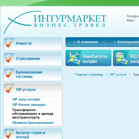
Телефо
Факс:
О компании
Корпоратив
Новости
Страхование
Бронирование
Главная страница
VIP услуги
Тра
гостиниц
VIP услуги
VIP залы онлайн
VIP бизнес авиация
Трансферное
обслуживание и аренда
автотранспорта
Правила бронирования
Каталог стран и
отелей