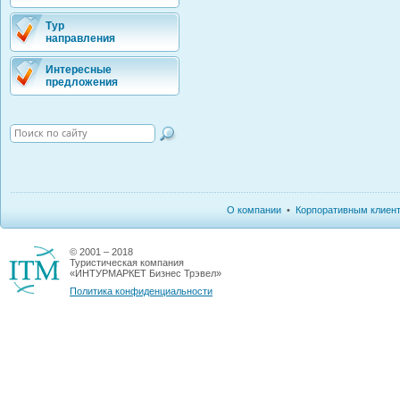
Тур
направления
Интересные
предложения
О компании
•
Корпоративным клиен
© 2001 – 2018
Туристическая компания
«ИНТУРМАРКЕТ Бизнес Трэвел»
Политика конфиденциальности